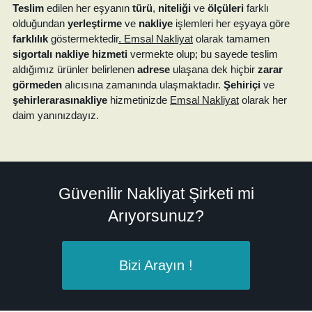
Teslim
edilen her eşyanın
türü
,
niteliği
ve
ölçüleri
farklı
olduğundan
yerleştirme
ve
nakliye
işlemleri her eşyaya göre
farklılık
göstermektedir
. Emsal Nakliyat
olarak tamamen
sigortalı nakliye hizmeti
vermekte olup; bu sayede teslim
aldığımız ürünler belirlenen
adrese
ulaşana dek hiçbir
zarar
görmeden
alıcısına zamanında ulaşmaktadır.
Şehiriçi
ve
şehirlerarasınakliye
hizmetinizde
Emsal Nakliyat
olarak her
daim yanınızdayız.
Güvenilir Nakliyat Şirketi mi
Arıyorsunuz?
Bizi Arayın !