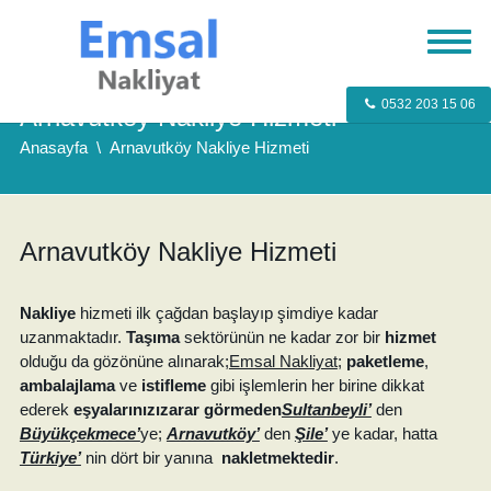
0532 203 15 06
Arnavutköy Nakliye Hizmeti
Anasayfa
Arnavutköy Nakliye Hizmeti
Arnavutköy Nakliye Hizmeti
Nakliye
hizmeti ilk çağdan başlayıp şimdiye kadar
uzanmaktadır.
Taşıma
sektörünün ne kadar zor bir
hizmet
olduğu da gözönüne alınarak;
Emsal Nakliyat
;
paketleme
,
ambalajlama
ve
istifleme
gibi işlemlerin her birine dikkat
ederek
eşyalarınızızarar görmeden
Sultanbeyli’
den
Büyükçekmece’
ye;
Arnavutköy’
den
Şile’
ye kadar, hatta
Türkiye’
nin dört bir yanına
nakletmektedir
.