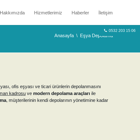
Hakkımızda
Hizmetlerimiz
Haberler
İletişim
0532 203 15 06
Anasayfa
Eşya Depolama
sı, ofis eşyası ve ticari ürünlerin depolanmasını
man kadrosu
ve
modern depolama araçları
ile
ama
, müşterilerinin kendi depolarının yönetimine kadar