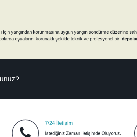
ı için
yangından korunmasına
uygun
yangın söndürme
düzenine sahi
olarda eşyalarını korunaklı şekilde teknik ve profesyonel bir
depol
rsunuz?
7/24 İletişim
İstediğiniz Zaman İletişimde Oluyoruz.