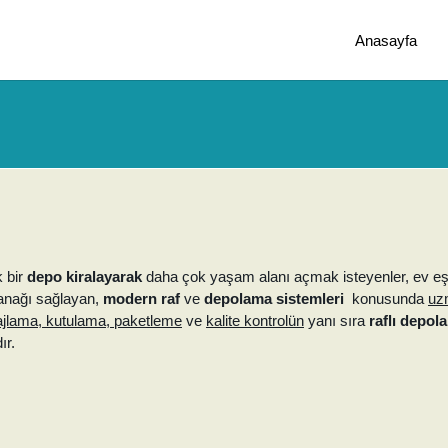
Anasayfa
 bir
depo kiralayarak
daha çok yaşam alanı açmak isteyenler, ev eşya
lanağı sağlayan,
modern raf
ve
depolama sistemleri
konusunda
uz
jlama, kutulama, paketleme
ve
kalite kontrolün
yanı sıra
raflı depol
ır.